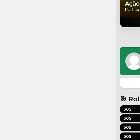
Ação 
Partici
🎯 Ro
50$
50$
50$
50$