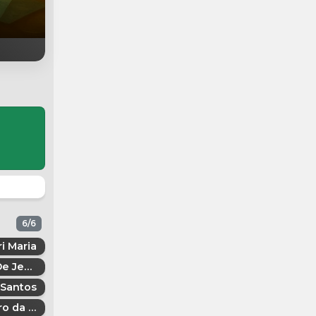
6/6
ri Maria
Thauana De Jesus rosas
 Santos
Emily Castro da Silva