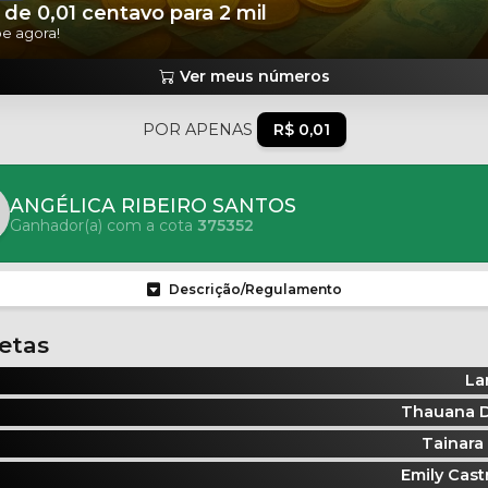
de 0,01 centavo para 2 mil
pe agora!
Ver meus números
POR APENAS
R$ 0,01
ANGÉLICA RIBEIRO SANTOS
Ganhador(a) com a cota
375352
Descrição/Regulamento
letas
La
Tainara