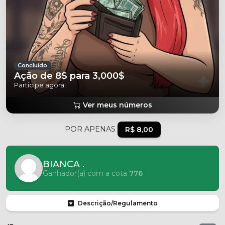
Concluído
Ação de 8$ para 3,000$
Participe agora!
Ver meus números
POR APENAS
R$ 8,00
BIANCA .
Ganhador(a) com a cota
776
Descrição/Regulamento